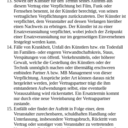
Soweit der Künstler für den Termin seines Auftritts aus
diesem Vertrag eine Verpflichtung bei Film, Funk oder
Fernsehen benennt, ist der Künstler berechtigt, von seinen
vertraglichen Verpflichtungen zurückzutreten. Der Künstler ist
verpflichtet, dem Veranstalter auf dessen Verlangen hierüber
einen Nachweis zu erbringen. Der Künstler ist zu einer
Ersatzveranstaltung verpflichtet, wobei jedoch der Zeitpunkt
einer Ersatzveranstaltung nur im gegenseitigen Einvernehmen
festgelegt werden kann.
Fälle von Krankheit, Unfall des Künstlers bzw. ein Todesfall
im Familien- oder engeren Verwandtschaftskreis, Staus,
Verspätungen von öffentl. Verkehrsmitteln, oder höherer
Gewalt, welche die Gestellung des Künstlers oder der
Technik unmöglich machen oder übermäßig erschweren
entbinden Partner A bzw. MB Management von dieser
Verpflichtung. Ansprüche jeder Art können daraus nicht
hergeleitet werden, jeder Vertragspartner trägt die ihm
entstandenen Aufwendungen selbst, eine eventuelle
Vorauszahlung wird rückerstattet. Ein Ersatztermin kommt
nur durch eine neue Vereinbarung der Vertragspartner
zustande.
Entfällt oder findet der Auftritt in Folge einer, dem
Veranstalter zurechenbaren, schuldhaften Handlung oder
Unterlassung, insbesondere Vertragsbruch, Rücktritt vom
Vertrag oder sonstiger vom Veranstalter zu vertretenden