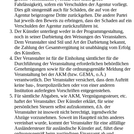
Fahrlässigkeit), sofern ein Verschulden der Agentur vorliegt.
Dies gilt sinngemäß auch für Schäden, die auf von der
Agentur beigezogene Dritte zurückgehen. Die andere Partei
hat jeweils den Beweis zu erbringen, dass der Schaden auf ein
Verschulden der Agentur zurückzuführen ist.
Der Künstler unterliegt weder in der Programmgestaltung,
noch in seiner Darbietung den Weisungen des Veranstalters.
Dem Veranstalter sind Stil und Art der Darbietung bekannt,
die Zahlung der Gesamtvergütung ist unabhängig vom Erfolg
des Künstlers.
Der Veranstalter ist für die Einholung sämtlicher für die
Durchführung der Veranstaltung erforderlichen behördlichen
Genehmigungen sowie für die ordnungsgemäße Meldung der
Veranstaltung bei der AKM (bzw. GEMA, o.Ä.)
verantwortlich. Der Veranstalter versichert, dass dem Auftritt
keine bau-, feuerpolizeilichen oder von einer anderen
Institution auferlegten Vorschriften entgegenstehen.
Für sämtliche Abgaben, wie AKM, Vergnügungssteuer, etc.
haftet der Veranstalter. Der Künstler erklärt, für seine
persönlichen Steuern selbst aufzukommen, d.h. der
Veranstalter ist insoweit nicht berechtigt, irgendwelche
Abzüge vorzunehmen. Soweit im Hauptteil nichts anderes
vereinbart wurde, kommt der Veranstalter für eine allfällige
Ausländersteuer für ausländische Künstler auf, führt diese
ordnungsgemäß beim zuständigen Finanzamt ab und