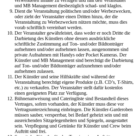
verwendeten Inhalte zu verfügen und hält den Veranstalter
und MB Management diesbezüglich schad- und klaglos.
Dient die Veranstaltung politischen und/oder Werbezwecken,
oder zieht der Veranstalter einen Dritten hinzu, der die
Veranstaltung zu Werbezwecken nützen möchte, muss dies
vorab schriftlich vereinbart werden.
Der Veranstalter gewährleistet, dass weder er noch Dritte die
Darbietung des Künstlers ohne dessen ausdrückliche
schriftliche Zustimmung auf Ton- und/oder Bildtonträger
aufnehmen und/oder aufnehmen lassen, ausgenommen sind
private Aufnahmen mit Handys oder Pocket Kameras. Der
Künstler und MB Management sind berechtigt die Darbietung
auf Ton- und/oder Bildtonträger aufzunehmen und/oder
aufnehmen zulassen.
Der Künstler und seine Hilfskräfte sind während der
Veranstaltung berechtigt eigene Produkte (z.B. CD’s, T-Shirts,
etc.) zu verkaufen. Der Veranstalter stellt dafür kostenlos
einen geeigneten Platz zur Verfügung.
Bühnenanweisung und Cateringliste sind Bestandteil dieses
Vertrages, sofern vorhanden, der Künstler muss diese vor
Vertragsunterzeichnung einbringen. Die Künstler-Garderoben
müssen sauber, versperrbar, bei Bedarf geheizt sein und mit
ausreichenden Sitzgelegenheiten und Spiegeln, ausgestattet
sein. Verpflegung und Getränke für Künstler und Crew beim
Auftritt sind frei.